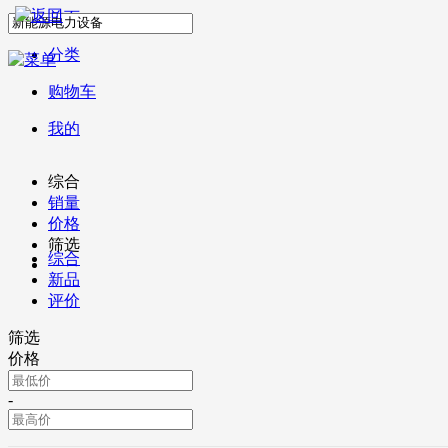
首页
分类
购物车
我的
综合
销量
价格
筛选
综合
新品
评价
筛选
价格
-