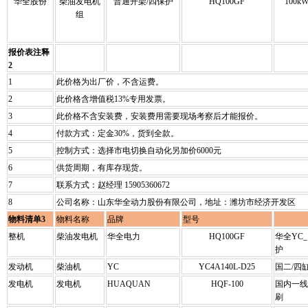
华全股份
柴油发电机
普通开架/四保护
HQ100GF
100kW
组
报价表注释
2
1
此价格为出厂价，不含运费。
2
此价格含增值税13%专用发票。
3
此价格不含安装费，安装费用需要现场考察后才能报价。
4
付款方式：定金30%，货到全款。
5
控制方式：选择市电切换自动化另加价6000元
6
供货周期，有库存现货。
7
联系方式：赵经理 15905360672
8
公司名称：山东华全动力股份有限公司，地址：潍坊市经济开发区
物料清单3
物料名称
品牌
型号
整机
柴油发电机
华全电力
HQ100GF
华全YC
护
发动机
柴油机
YC
YC4A140L-D25
国二/四
发电机
发电机
HUAQUAN
HQF-100
国内一线
刷