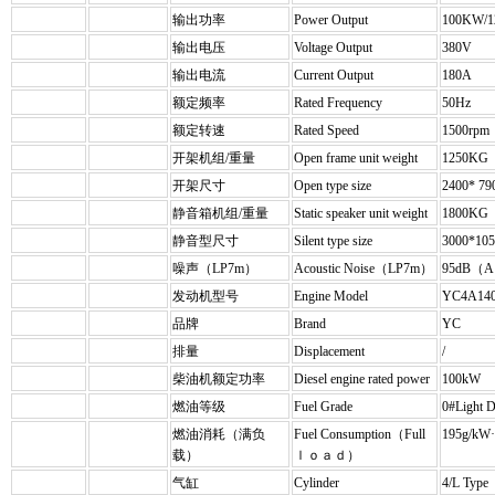
输出功率
Power Output
100KW/1
输出电压
Voltage Output
380V
输出电流
Current Output
180A
额定频率
Rated Frequency
50Hz
额定转速
Rated Speed
1500rpm
开架机组/重量
Open frame unit weight
1250KG
开架尺寸
Open type size
2400* 7
静音箱机组/重量
Static speaker unit weight
1800KG
静音型尺寸
Silent type size
3000*10
噪声（LP7m）
Acoustic Noise（LP7m）
95dB（
发动机型号
Engine Model
YC4A140
品牌
Brand
YC
排量
Displacement
/
柴油机额定功率
Diesel engine rated power
100kW
燃油等级
Fuel Grade
0#Light
燃油消耗（满负
Fuel Consumption（Full
195g/kW·
载）
ｌｏａｄ）
气缸
Cylinder
4/L Type