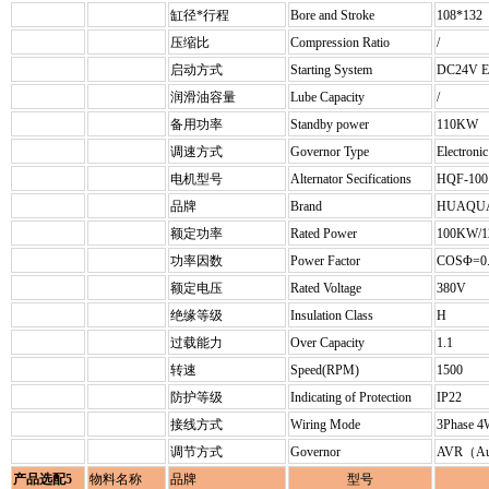
缸径*行程
Bore and Stroke
108*132
压缩比
Compression Ratio
/
启动方式
Starting System
DC24V E
润滑油容量
Lube Capacity
/
备用功率
Standby power
110KW
调速方式
Governor Type
Electronic
电机型号
Alternator Secifications
HQF-100
品牌
Brand
HUAQU
额定功率
Rated Power
100KW/
功率因数
Power Factor
COSΦ=0
额定电压
Rated Voltage
380V
绝缘等级
Insulation Class
H
过载能力
Over Capacity
1.1
转速
Speed(RPM)
1500
防护等级
Indicating of Protection
IP22
接线方式
Wiring Mode
3Phase 
调节方式
Governor
AVR（Auto
产品选配5
物料名称
品牌
型号