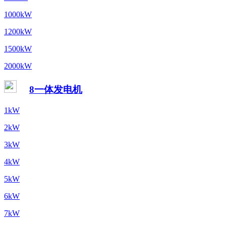
1000kW
1200kW
1500kW
2000kW
8一体发电机
1kW
2kW
3kW
4kW
5kW
6kW
7kW