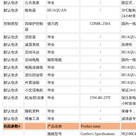
默认包含
公共底座
华全
/
固定式，
默认包含
散热器
HUAQUAN
/
50℃散
24小时
控制类型
四保护控制
德力西
CDMK-250A
国内一线
器
默认包含
消音器
华全
/
HUAQU
默认包含
减震系统
华全
/
高弹性
默认包含
启动马达
华全
/
HUAQU
默认包含
启动电瓶
骆驼电瓶
/
国内一线
默认包含
电瓶连接线
华全
/
HUAQU
默认包含
进出回油管
华全
/
HUAQU
默认包含
外置油箱
华全
/
HUAQU
默认包含
小交流电机
华全
/
保证24
默认包含
机油/防冻液
华全
15W-40/-25℃
加注发电
小时首保
默认包含
随机资料
华全
/
保修卡，
默认包含
维修工具
华全
/
滤清器专
机组参数4
产品名称
Product name
规格型号
GenSet’s Specifications
HQ100G