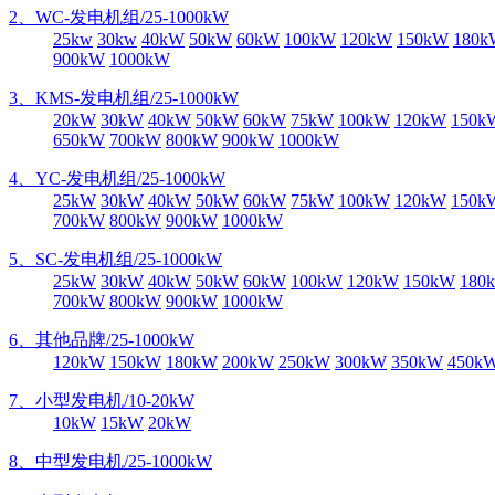
2、WC-发电机组/25-1000kW
25kw
30kw
40kW
50kW
60kW
100kW
120kW
150kW
180k
900kW
1000kW
3、KMS-发电机组/25-1000kW
20kW
30kW
40kW
50kW
60kW
75kW
100kW
120kW
150k
650kW
700kW
800kW
900kW
1000kW
4、YC-发电机组/25-1000kW
25kW
30kW
40kW
50kW
60kW
75kW
100kW
120kW
150k
700kW
800kW
900kW
1000kW
5、SC-发电机组/25-1000kW
25kW
30kW
40kW
50kW
60kW
100kW
120kW
150kW
180
700kW
800kW
900kW
1000kW
6、其他品牌/25-1000kW
120kW
150kW
180kW
200kW
250kW
300kW
350kW
450k
7、小型发电机/10-20kW
10kW
15kW
20kW
8、中型发电机/25-1000kW