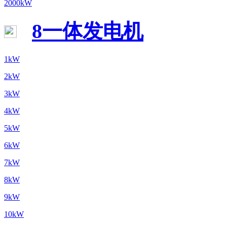
2000kW
8一体发电机
1kW
2kW
3kW
4kW
5kW
6kW
7kW
8kW
9kW
10kW