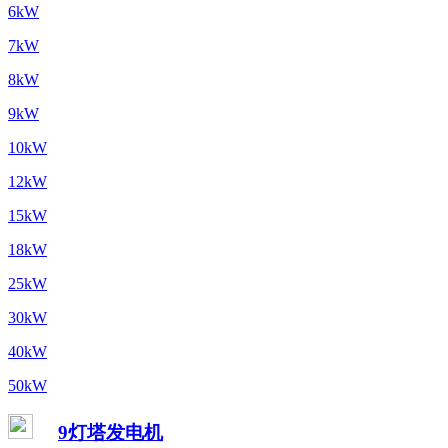
6kW
7kW
8kW
9kW
10kW
12kW
15kW
18kW
25kW
30kW
40kW
50kW
9灯塔发电机