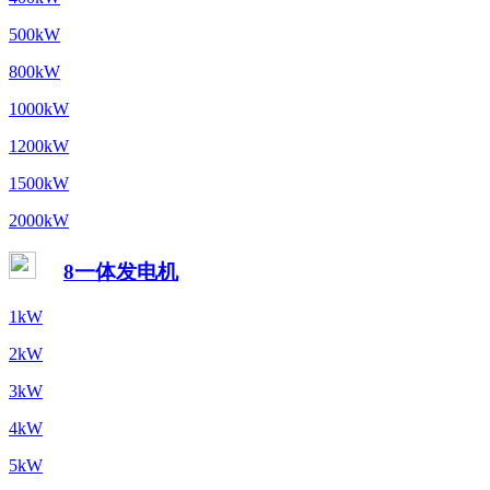
500kW
800kW
1000kW
1200kW
1500kW
2000kW
8一体发电机
1kW
2kW
3kW
4kW
5kW