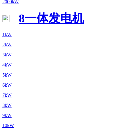
2000kW
8一体发电机
1kW
2kW
3kW
4kW
5kW
6kW
7kW
8kW
9kW
10kW