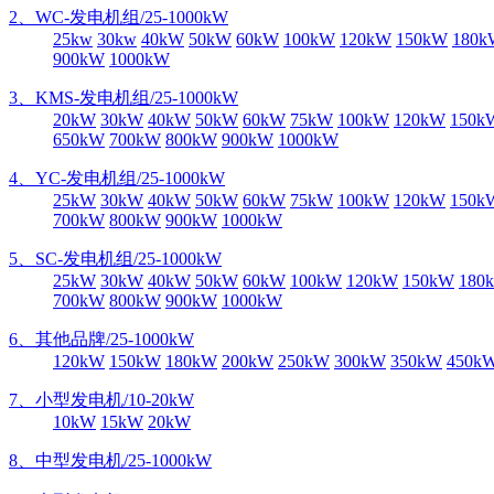
2、WC-发电机组/25-1000kW
25kw
30kw
40kW
50kW
60kW
100kW
120kW
150kW
180k
900kW
1000kW
3、KMS-发电机组/25-1000kW
20kW
30kW
40kW
50kW
60kW
75kW
100kW
120kW
150k
650kW
700kW
800kW
900kW
1000kW
4、YC-发电机组/25-1000kW
25kW
30kW
40kW
50kW
60kW
75kW
100kW
120kW
150k
700kW
800kW
900kW
1000kW
5、SC-发电机组/25-1000kW
25kW
30kW
40kW
50kW
60kW
100kW
120kW
150kW
180
700kW
800kW
900kW
1000kW
6、其他品牌/25-1000kW
120kW
150kW
180kW
200kW
250kW
300kW
350kW
450k
7、小型发电机/10-20kW
10kW
15kW
20kW
8、中型发电机/25-1000kW