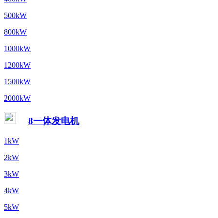
500kW
800kW
1000kW
1200kW
1500kW
2000kW
8一体发电机
1kW
2kW
3kW
4kW
5kW