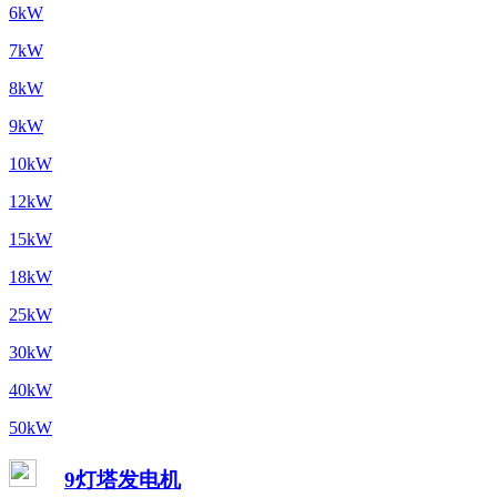
6kW
7kW
8kW
9kW
10kW
12kW
15kW
18kW
25kW
30kW
40kW
50kW
9灯塔发电机