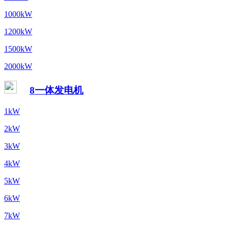
1000kW
1200kW
1500kW
2000kW
8一体发电机
1kW
2kW
3kW
4kW
5kW
6kW
7kW