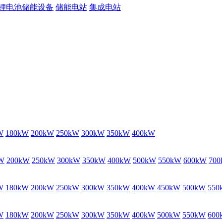
锂电池储能设备
储能电站
集成电站
W
180kW
200kW
250kW
300kW
350kW
400kW
W
200kW
250kW
300kW
350kW
400kW
500kW
550kW
600kW
70
W
180kW
200kW
250kW
300kW
350kW
400kW
450kW
500kW
550
W
180kW
200kW
250kW
300kW
350kW
400kW
500kW
550kW
600