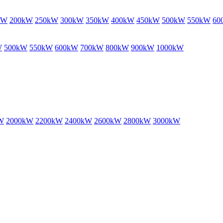
kW
200kW
250kW
300kW
350kW
400kW
450kW
500kW
550kW
60
W
500kW
550kW
600kW
700kW
800kW
900kW
1000kW
W
2000kW
2200kW
2400kW
2600kW
2800kW
3000kW